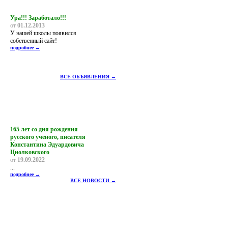
Ура!!! Заработало!!!
от
01.12.2013
У нашей школы появился
собственный сайт!
подробнее →
ВСЕ ОБЪЯВЛЕНИЯ →
165 лет со дня рождения
русского ученого, писателя
Константина Эдуардовича
Циолковского
от
19.09.2022
...
подробнее →
ВСЕ НОВОСТИ →