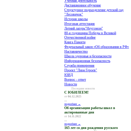
Учебная деятельность
Дистанционное обучение
Структурное подразделение детский сад
"Лесовичок"
История школы
Итоговая аттестация
Летний лагерь"Неугомон"
80-я годовщина Победы в Великой
Отечественной войне
Книга Памяти
Федеральный закон «Об образовании в РФ»
Наставничество
Школа здоровья и безопасности
Информационная безопасность
Служба примирения
Проект "Лица Героев"
ЮИД
Вопрос - ответ
Новости
Последние новости
С ЮБИЛЕЕМ!
от
04.12.2025
...
подробнее →
Об организации работы школ в
актированные дни
от
14.11.2022
...
подробнее →
165 лет со дня рождения русского