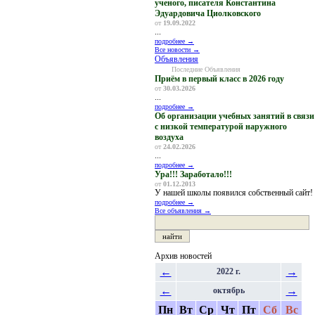
ученого, писателя Константина
Эдуардовича Циолковского
от
19.09.2022
...
подробнее →
Все новости →
Объявления
Последние Объявления
Приём в первый класс в 2026 году
от
30.03.2026
...
подробнее →
Об организации учебных занятий в связи
с низкой температурой наружного
воздуха
от
24.02.2026
...
подробнее →
Ура!!! Заработало!!!
от
01.12.2013
У нашей школы появился собственный сайт!
подробнее →
Все объявления →
Архив новостей
←
→
2022 г.
←
→
октябрь
Пн
Вт
Ср
Чт
Пт
Сб
Вс