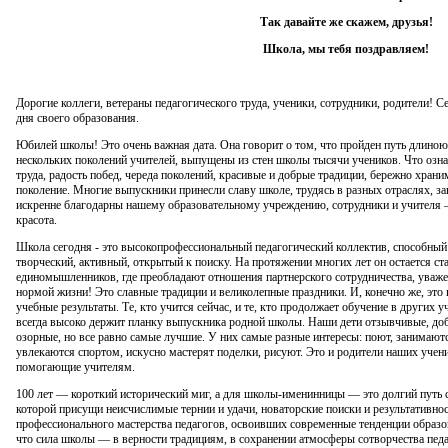
Так давайте же скажем, друзья!
Школа, мы тебя поздравляем!
Дорогие коллеги, ветераны педагогического труда, ученики, сотрудники, родители! Се
дня своего образования.
Юбилей школы! Это очень важная дата. Она говорит о том, что пройден путь длиною
нескольких поколений учителей, выпущены из стен школы тысячи учеников. Что означ
труда, радость побед, череда поколений, красивые и добрые традиции, бережно хран
поколение. Многие выпускники принесли славу школе, трудясь в разных отраслях, за
искренне благодарны нашему образовательному учреждению, сотрудники и учителя — 
красота.
Школа сегодня - это высокопрофессиональный педагогический коллектив, способный
творческий, активный, открытый к поиску. На протяжении многих лет он остается ст
единомышленников, где преобладают отношения партнерского сотрудничества, уважен
нормой жизни! Это славные традиции и великолепные праздники. И, конечно же, это
учебные результаты. Те, кто учится сейчас, и те, кто продолжает обучение в других у
всегда высоко держит планку выпускника родной школы. Наши дети отзывчивые, доб
озорные, но все равно самые лучшие. У них самые разные интересы: поют, занимают
увлекаются спортом, искусно мастерят поделки, рисуют. Это и родители наших учен
помогающие учителям.
100 лет — короткий исторический миг, а для школы-именинницы — это долгий путь с
которой присущи неисчислимые тернии и удачи, новаторские поиски и результативнос
профессионального мастерства педагогов, освоивших современные тенденции образо
что сила школы — в верности традициям, в сохранении атмосферы сотворчества педа