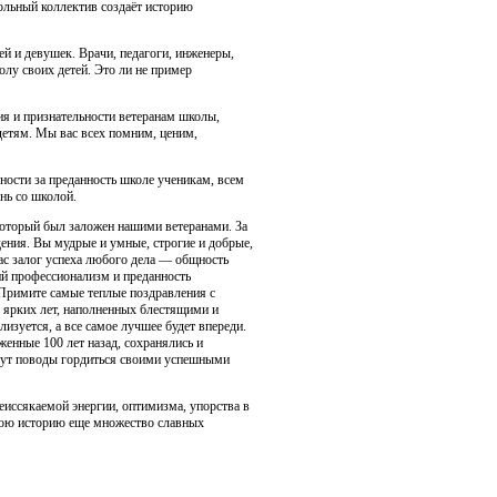
кольный коллектив создаёт историю
ей и девушек. Врачи, педагоги, инженеры,
лу своих детей. Это ли не пример
ия и признательности ветеранам школы,
детям. Мы вас всех помним, ценим,
ности за преданность школе ученикам, всем
нь со школой.
который был заложен нашими ветеранами. За
ения. Вы мудрые и умные, строгие и добрые,
ас залог успеха любого дела — общность
ий профессионализм и преданность
 Примите самые теплые поздравления с
 ярких лет, наполненных блестящими и
зуется, а все самое лучшее будет впереди.
енные 100 лет назад, сохранялись и
удут поводы гордиться своими успешными
еиссякаемой энергии, оптимизма, упорства в
свою историю еще множество славных