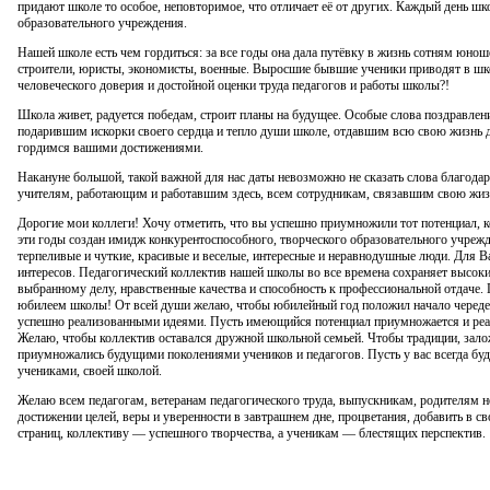
придают школе то особое, неповторимое, что отличает её от других. Каждый день ш
образовательного учреждения.
Нашей школе есть чем гордиться: за все годы она дала путёвку в жизнь сотням юнош
строители, юристы, экономисты, военные. Выросшие бывшие ученики приводят в шко
человеческого доверия и достойной оценки труда педагогов и работы школы?!
Школа живет, радуется победам, строит планы на будущее. Особые слова поздравлен
подарившим искорки своего сердца и тепло души школе, отдавшим всю свою жизнь 
гордимся вашими достижениями.
Накануне большой, такой важной для нас даты невозможно не сказать слова благодар
учителям, работающим и работавшим здесь, всем сотрудникам, связавшим свою жиз
Дорогие мои коллеги! Хочу отметить, что вы успешно приумножили тот потенциал, 
эти годы создан имидж конкурентоспособного, творческого образовательного учрежд
терпеливые и чуткие, красивые и веселые, интересные и неравнодушные люди. Для В
интересов. Педагогический коллектив нашей школы во все времена сохраняет высок
выбранному делу, нравственные качества и способность к профессиональной отдаче.
юбилеем школы! От всей души желаю, чтобы юбилейный год положил начало череде
успешно реализованными идеями. Пусть имеющийся потенциал приумножается и реали
Желаю, чтобы коллектив оставался дружной школьной семьей. Чтобы традиции, залож
приумножались будущими поколениями учеников и педагогов. Пусть у вас всегда б
учениками, своей школой.
Желаю всем педагогам, ветеранам педагогического труда, выпускникам, родителям н
достижении целей, веры и уверенности в завтрашнем дне, процветания, добавить в 
страниц, коллективу — успешного творчества, а ученикам — блестящих перспектив.