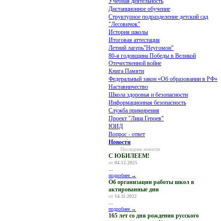
Учебная деятельность
Дистанционное обучение
Структурное подразделение детский сад
"Лесовичок"
История школы
Итоговая аттестация
Летний лагерь"Неугомон"
80-я годовщина Победы в Великой
Отечественной войне
Книга Памяти
Федеральный закон «Об образовании в РФ»
Наставничество
Школа здоровья и безопасности
Информационная безопасность
Служба примирения
Проект "Лица Героев"
ЮИД
Вопрос - ответ
Новости
Последние новости
С ЮБИЛЕЕМ!
от
04.12.2025
...
подробнее →
Об организации работы школ в
актированные дни
от
14.11.2022
...
подробнее →
165 лет со дня рождения русского