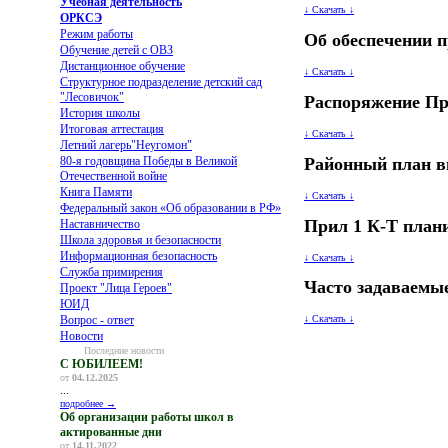
Учебная деятельность
↓ Скачать ↓
ОРКСЭ
Режим работы
Об обеспечении 
Обучение детей с ОВЗ
Дистанционное обучение
↓ Скачать ↓
Структурное подразделение детский сад
"Лесовичок"
Распоряжение Пр
История школы
Итоговая аттестация
↓ Скачать ↓
Летний лагерь"Неугомон"
Районный план 
80-я годовщина Победы в Великой
Отечественной войне
Книга Памяти
↓ Скачать ↓
Федеральный закон «Об образовании в РФ»
Прил 1 К-Т план
Наставничество
Школа здоровья и безопасности
Информационная безопасность
↓ Скачать ↓
Служба примирения
Часто задаваем
Проект "Лица Героев"
ЮИД
Вопрос - ответ
↓ Скачать ↓
Новости
Последние новости
С ЮБИЛЕЕМ!
от
04.12.2025
...
подробнее →
Об организации работы школ в
актированные дни
от
14.11.2022