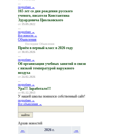
...
подробнее →
165 лет со дня рождения русского
ученого, писателя Константина
Эдуардовича Циолковского
от
19.09.2022
...
подробнее →
Все новости →
Объявления
Последние Объявления
Приём в первый класс в 2026 году
от
30.03.2026
...
подробнее →
Об организации учебных занятий в связи
с низкой температурой наружного
воздуха
от
24.02.2026
...
подробнее →
Ура!!! Заработало!!!
от
01.12.2013
У нашей школы появился собственный сайт!
подробнее →
Все объявления →
Архив новостей
←
→
2026 г.