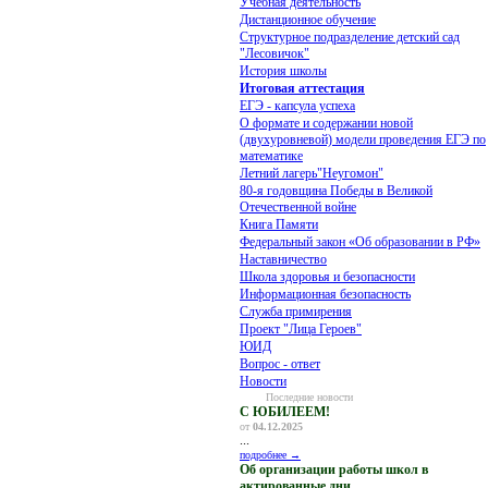
Учебная деятельность
Дистанционное обучение
Структурное подразделение детский сад
"Лесовичок"
История школы
Итоговая аттестация
ЕГЭ - капсула успеха
О формате и содержании новой
(двухуровневой) модели проведения ЕГЭ по
математике
Летний лагерь"Неугомон"
80-я годовщина Победы в Великой
Отечественной войне
Книга Памяти
Федеральный закон «Об образовании в РФ»
Наставничество
Школа здоровья и безопасности
Информационная безопасность
Служба примирения
Проект "Лица Героев"
ЮИД
Вопрос - ответ
Новости
Последние новости
С ЮБИЛЕЕМ!
от
04.12.2025
...
подробнее →
Об организации работы школ в
актированные дни