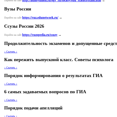
http://admtyumen.ru/ogv_ru/society/edu_science/exam.htm
→
Перейти на сайт
Вузы России
https://vuz.edunetwork.ru/
→
Перейти на сайт
Ссузы России 2026
https://vuzopedia.ru/ssuzy
→
Перейти на сайт
Продолжительность экзаменов и допущенные средс
↓ Скачать ↓
Как пережить выпускной класс. Советы психолога
↓ Скачать ↓
Порядок информирования о результатах ГИА
↓ Скачать ↓
6 самых задаваемых вопросов по ГИА
↓ Скачать ↓
Порядок подачи апелляций
↓ Скачать ↓