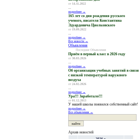
от
14.11.2022
...
подробнее →
165 лет со дня рождения русского
ученого, писателя Константина
Эдуардовича Циолковского
от
19.09.2022
...
подробнее →
Все новости →
Объявления
Последние Объявления
Приём в первый класс в 2026 году
от
30.03.2026
...
подробнее →
Об организации учебных занятий в связи
с низкой температурой наружного
воздуха
от
24.02.2026
...
подробнее →
Ура!!! Заработало!!!
от
01.12.2013
У нашей школы появился собственный сайт!
подробнее →
Все объявления →
Архив новостей