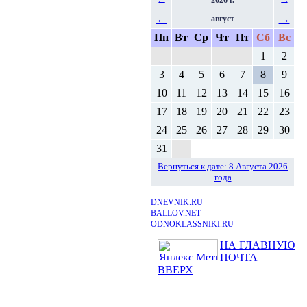
←
→
2026 г.
←
→
август
Пн
Вт
Ср
Чт
Пт
Сб
Вс
1
2
3
4
5
6
7
8
9
10
11
12
13
14
15
16
17
18
19
20
21
22
23
24
25
26
27
28
29
30
31
Вернуться к дате: 8 Августа 2026
года
DNEVNIK.RU
BALLOV.NET
ODNOKLASSNIKI.RU
НА ГЛАВНУЮ
ПОЧТА
ВВЕРХ