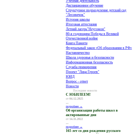
Учебная деятельность
Дистанционное обучение
Структурное подразделение детский сад
"Лесовичок"
История школы
Итоговая аттестация
Летний лагерь"Неугомон"
80-я годовщина Победы в Великой
Отечественной войне
Книга Памяти
Федеральный закон «Об образовании в РФ»
Наставничество
Школа здоровья и безопасности
Информационная безопасность
Служба примирения
Проект "Лица Героев"
ЮИД
Вопрос - ответ
Новости
Последние новости
С ЮБИЛЕЕМ!
от
04.12.2025
...
подробнее →
Об организации работы школ в
актированные дни
от
14.11.2022
...
подробнее →
165 лет со дня рождения русского