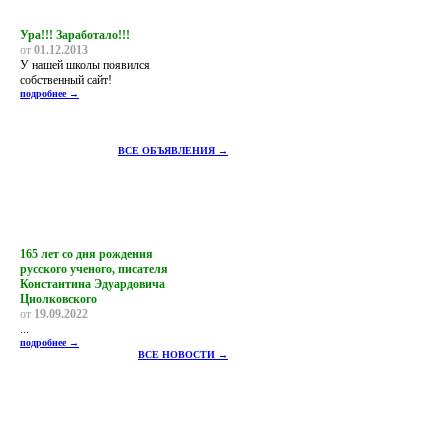
Ура!!! Заработало!!!
от
01.12.2013
У нашей школы появился
собственный сайт!
подробнее →
ВСЕ ОБЪЯВЛЕНИЯ →
165 лет со дня рождения
русского ученого, писателя
Константина Эдуардовича
Циолковского
от
19.09.2022
...
подробнее →
ВСЕ НОВОСТИ →