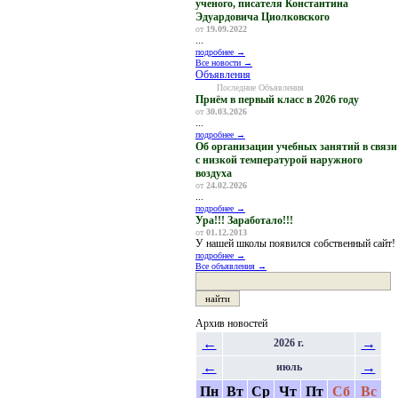
ученого, писателя Константина
Эдуардовича Циолковского
от
19.09.2022
...
подробнее →
Все новости →
Объявления
Последние Объявления
Приём в первый класс в 2026 году
от
30.03.2026
...
подробнее →
Об организации учебных занятий в связи
с низкой температурой наружного
воздуха
от
24.02.2026
...
подробнее →
Ура!!! Заработало!!!
от
01.12.2013
У нашей школы появился собственный сайт!
подробнее →
Все объявления →
Архив новостей
←
→
2026 г.
←
→
июль
Пн
Вт
Ср
Чт
Пт
Сб
Вс